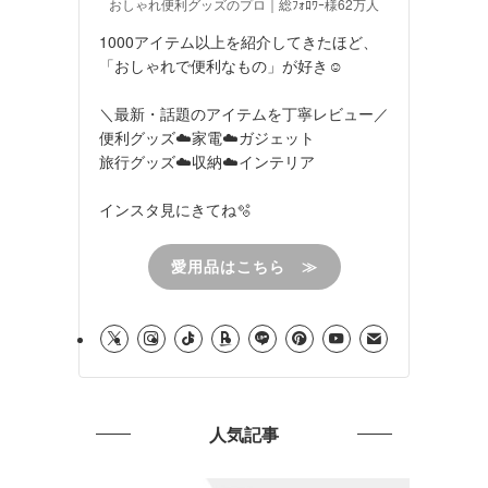
おしゃれ便利グッズのプロ｜総ﾌｫﾛﾜｰ様62万人
1000アイテム以上を紹介してきたほど、
「おしゃれで便利なもの」が好き☺︎
＼最新・話題のアイテムを丁寧レビュー／
便利グッズ☁️家電☁️ガジェット
旅行グッズ☁️収納☁️インテリア
インスタ見にきてね🫧
愛用品はこちら ≫
人気記事