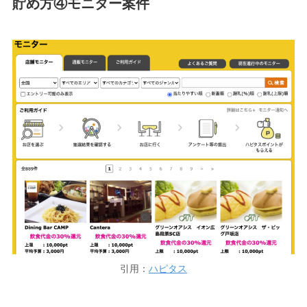
貯め方④モニター案件
引用：
ハピタス