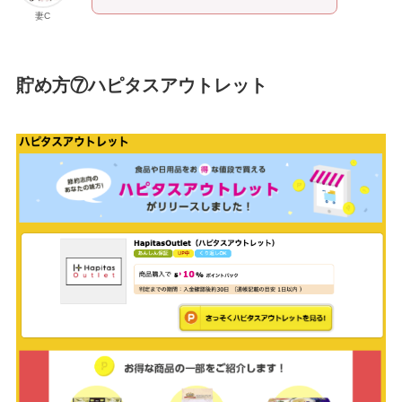
妻C
貯め方⑦ハピタスアウトレット