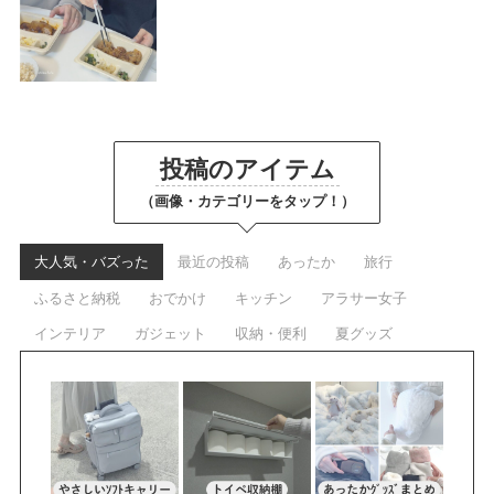
投稿のアイテム
（画像・カテゴリーをタップ！）
大人気・バズった
最近の投稿
あったか
旅行
ふるさと納税
おでかけ
キッチン
アラサー女子
インテリア
ガジェット
収納・便利
夏グッズ