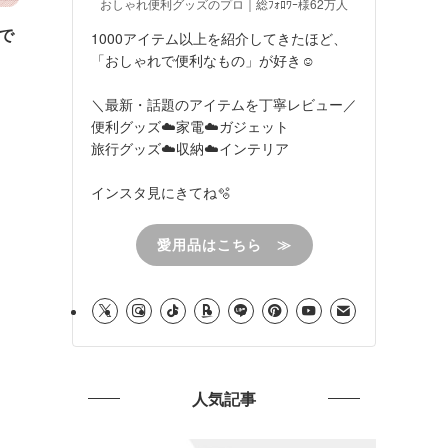
おしゃれ便利グッズのプロ｜総ﾌｫﾛﾜｰ様62万人
で
1000アイテム以上を紹介してきたほど、
「おしゃれで便利なもの」が好き☺︎
＼最新・話題のアイテムを丁寧レビュー／
便利グッズ☁️家電☁️ガジェット
旅行グッズ☁️収納☁️インテリア
インスタ見にきてね🫧
愛用品はこちら ≫
人気記事