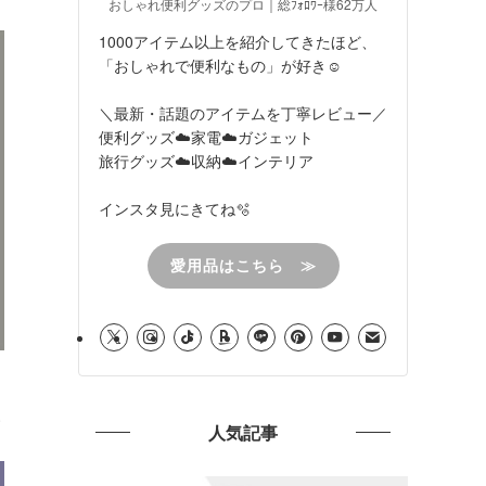
おしゃれ便利グッズのプロ｜総ﾌｫﾛﾜｰ様62万人
1000アイテム以上を紹介してきたほど、
「おしゃれで便利なもの」が好き☺︎
＼最新・話題のアイテムを丁寧レビュー／
便利グッズ☁️家電☁️ガジェット
旅行グッズ☁️収納☁️インテリア
インスタ見にきてね🫧
愛用品はこちら ≫
人気記事