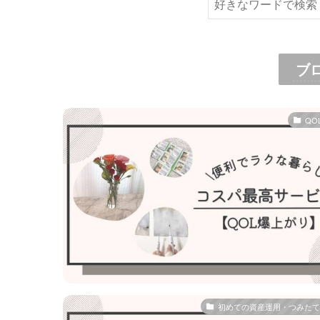
索
ブ
QO
初めての資産運用・つみたてN