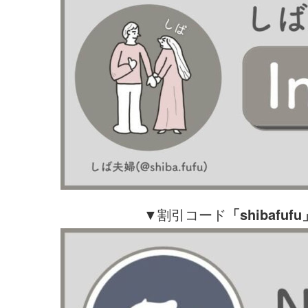
▼割引コード
「shibafufu