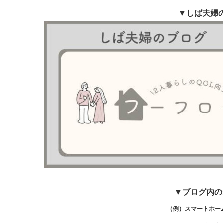
▼しば夫婦
▼ブログ内の
（例）スマートホー
検