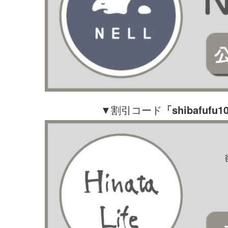
▼割引コード
「shibafufu1