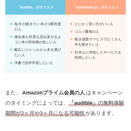
「audible」がオススメ
「audiobook.jp」がオススメ
毎月の聴きたい本が1冊程度
とにかく安い方がいい人
の人
コスパ重視の人
退会後も何度も読み直せるよ
聴き放題サービスでたくさん
うに本の所有権が欲しい人
本を聴きたい人
幅広いジャンルから本を選び
日本人に特化したサービスを
たい人
利用したい人
洋書で語学学習したい人
また、
Amazonプライム会員の人
はキャンペーン
のタイミングによっては、
「audible」
の無料体験
期間が2ヶ月や3ヶ月になる可能性
があります。