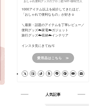
おしゃれ便利グッズのプロ｜総ﾌｫﾛﾜｰ様62万人
1000アイテム以上を紹介してきたほど、
「おしゃれで便利なもの」が好き☺︎
＼最新・話題のアイテムを丁寧レビュー／
便利グッズ☁️家電☁️ガジェット
旅行グッズ☁️収納☁️インテリア
インスタ見にきてね🫧
愛用品はこちら ≫
人気記事