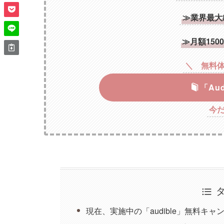
≫業界最大
≫月額15
＼ 無料体
「Au
今
現在、実施中の「audible」無料キャ