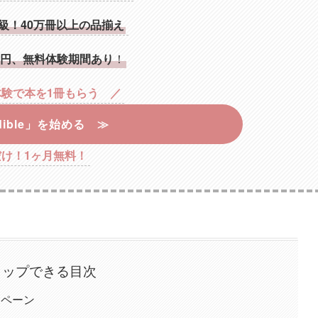
級！40万冊以上の品揃え
00円、無料体験期間あり
！
験で本を1冊もらう ／
dible」を始める ≫
だけ！1ヶ月無料！
タップできる目次
ンペーン