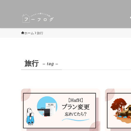
ホーム
旅行
旅行
– tag –