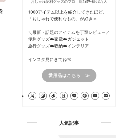
おしゃれ便利グッズのプロ｜総ﾌｫﾛﾜｰ様62万人
を
1000アイテム以上を紹介してきたほど、
「おしゃれで便利なもの」が好き☺︎
＼最新・話題のアイテムを丁寧レビュー／
便利グッズ☁️家電☁️ガジェット
旅行グッズ☁️収納☁️インテリア
インスタ見にきてね🫧
愛用品はこちら ≫
人気記事