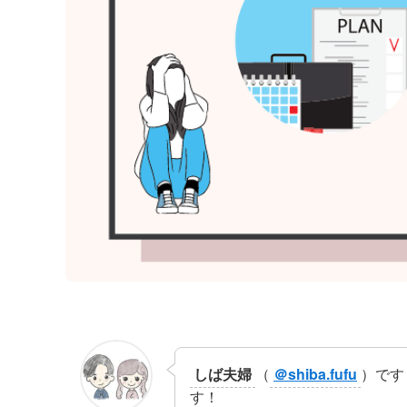
しば夫婦
（
＠shiba.fufu
）です
す！