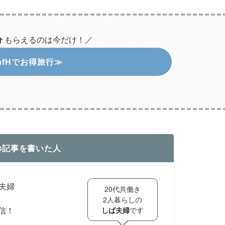
分
もらえるのは今だけ！／
afHでお得旅行≫
の記事を書いた人
き夫婦
20代共働き
2人暮らしの
信！
しば夫婦
です