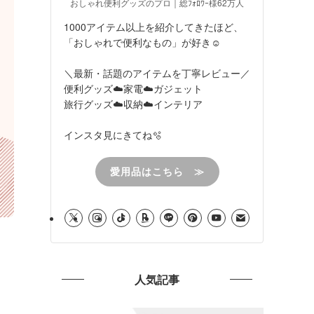
おしゃれ便利グッズのプロ｜総ﾌｫﾛﾜｰ様62万人
1000アイテム以上を紹介してきたほど、
「おしゃれで便利なもの」が好き☺︎
＼最新・話題のアイテムを丁寧レビュー／
便利グッズ☁️家電☁️ガジェット
旅行グッズ☁️収納☁️インテリア
インスタ見にきてね🫧
愛用品はこちら ≫
人気記事