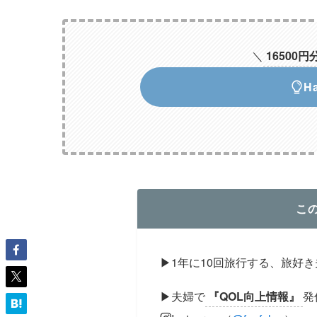
＼
16500円
H
こ
▶︎1年に10回旅行する、旅好
▶︎夫婦で
『QOL向上情報』
発